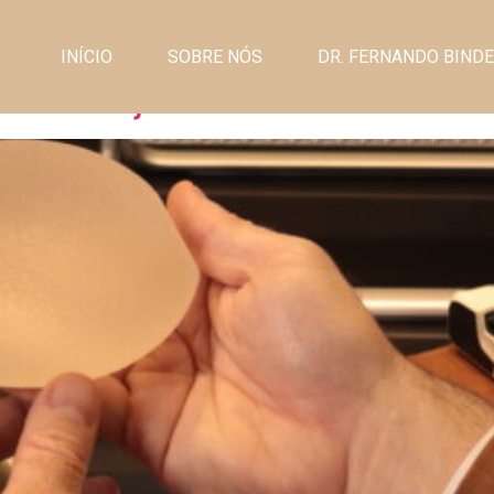
INÍCIO
SOBRE NÓS
DR. FERNANDO BIND
e: Corrija Flacidez e Aument