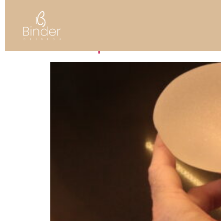
Tag:
mastopexia
Mastopexia com Prótes