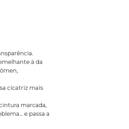
ansparência.
semelhante à da
bdômen,
sa cicatriz mais
 cintura marcada,
roblema… e passa a