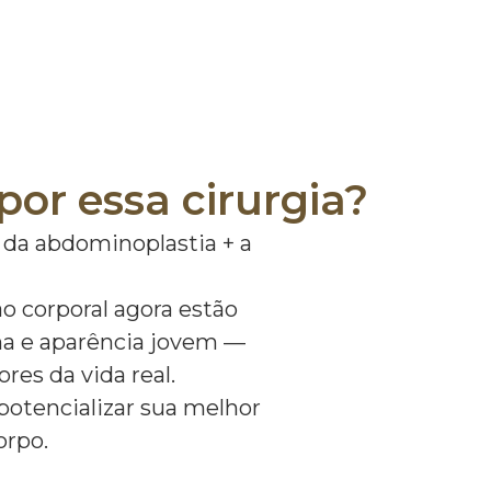
or essa cirurgia?
 da abdominoplastia + a
o corporal agora estão
na e aparência jovem —
res da vida real.
potencializar sua melhor
orpo.