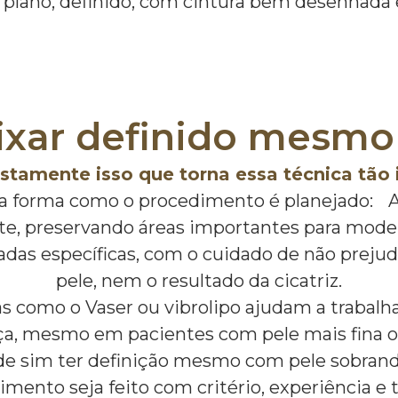
lano, definido, com cintura bem desenhada e 
ixar definido mesmo
ustamente isso que torna essa técnica tão
a forma como o procedimento é planejado: A r
e, preservando áreas importantes para model
adas específicas, com o cuidado de não prejud
pele, nem o resultado da cicatriz.
as como o Vaser ou vibrolipo ajudam a trabalh
a, mesmo em pacientes com pele mais fina ou
ode sim ter definição mesmo com pele sobran
mento seja feito com critério, experiência e 