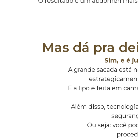
O resultado é um abdômen mais p
Mas dá pra de
Sim, e é j
A grande sacada está n
estrategicament
E a lipo é feita em cam
Além disso, tecnologi
seguranç
Ou seja: você p
procedi