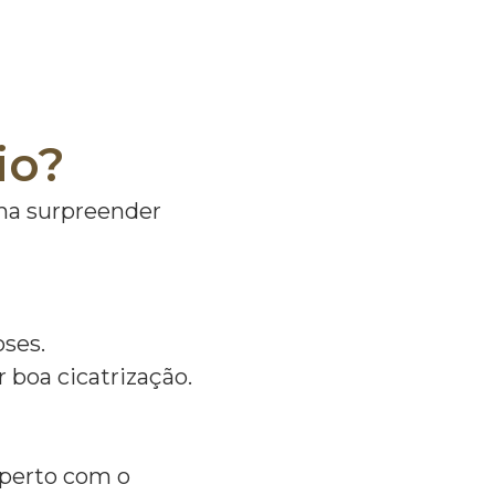
io?
ma surpreender
s.
broses.
ir boa cicatrização.
 perto com o