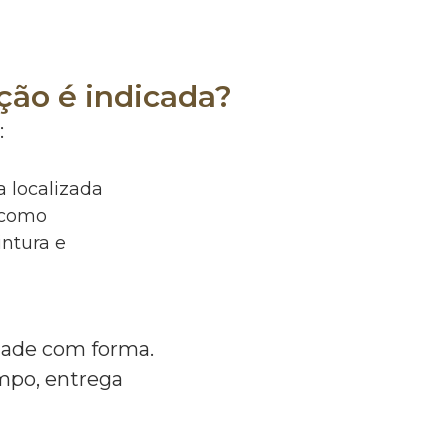
ção é indicada?
:
 localizada
 como
ntura e
dade com forma.
mpo, entrega