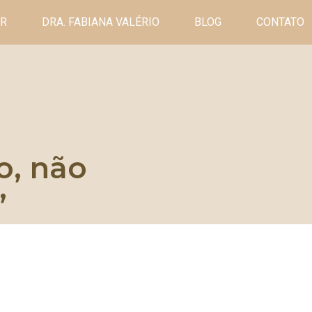
ER
DRA. FABIANA VALÉRIO
BLOG
CONTATO
o, não
”