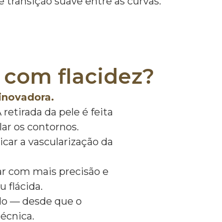
transição suave entre as curvas.
 com flacidez?
 inovadora.
etirada da pele é feita
ar os contornos.
icar a vascularização da
ar com mais precisão e
 flácida.
do — desde que o
técnica.