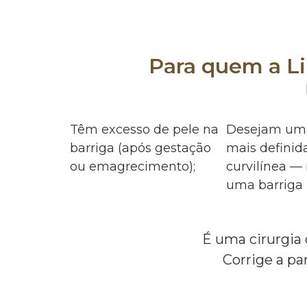
Para quem a Li
Têm excesso de pele na
Desejam uma
barriga (após gestação
mais definid
ou emagrecimento);
curvilínea —
uma barriga 
É uma cirurgia
Corrige a p